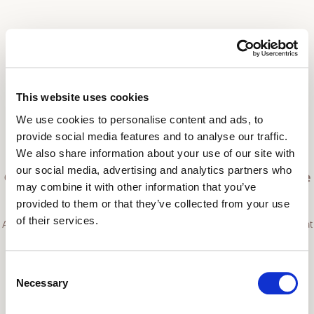
This website uses cookies
El fishbowl ha finalitzat
We use cookies to personalise content and ads, to
Novembre 30, 2021. 08:00 - 09:30 UTC
provide social media features and to analyse our traffic.
We also share information about your use of our site with
our social media, advertising and analytics partners who
Cap a les Missions | Acte de cloenda del Cicle de
may combine it with other information that you’ve
la M.Multinivell
provided to them or that they’ve collected from your use
of their services.
Acte virtual que clou el Cicle de la Metròpoli Multinivell, iniciat el passat
28 de setembre. Es presenten les conclusions del cicle i s'obre una
conversa sobre els temes de governança metropolitana; participació
ciutadana a escala metropolitana; innovació i experimentació en
Consent
polítiques públiques; i connectivitat del territori.
Necessary
Selection