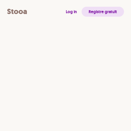
Stooa | Debats en línia fluids i participatius
Stooa
Log in
Registre gratuït